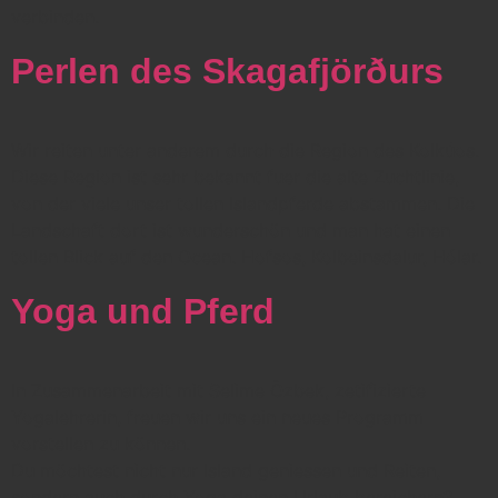
verbinden.
Perlen des Skagafjörðurs
Wir reiten unter anderem durch die Region des Kolkúos.
Diese Region ist sehr bekannt fuer die alte Zuchtlinie,
von der viele unser tollen Islandpferde abstammen. Die
Landschaft dort ist wunderschön und man hat einen
tollen Blick auf den Ocean. Hofsos, Kolbeinsdalur, Hólar.
Yoga und Pferd
In Zusammenarbeit mit Selime Özbek, zetifizierte
Yogalehrerin, freuen wir uns ein neues Programm
vorstellen zu können.
Du möchtest nicht nur Island geniessen und Reiten,
sondern auch durch Yoga deinen Urlaub bereichern?