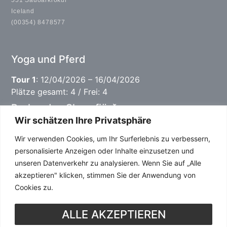
Iceland
(00354) 8478577
Yoga und Pferd
Tour 1
: 12/04/2026 – 16/04/2026
Plätze gesamt: 4 / Frei: 4
Perlen des Skagafjörðurs
Wir schätzen Ihre Privatsphäre
Tour 1
: 03/06/2026 – 09/06/2026
Wir verwenden Cookies, um Ihr Surferlebnis zu verbessern,
Plätze gesamt: 9 / Frei: 5
personalisierte Anzeigen oder Inhalte einzusetzen und
Tour 2
: 22/06/2026 – 28/06/2026
unseren Datenverkehr zu analysieren. Wenn Sie auf „Alle
Plätze gesamt: 9 / Fully booked
akzeptieren" klicken, stimmen Sie der Anwendung von
LANDSMÓT 2026
Cookies zu.
Tour 1
: 04/07/2026 – 13/07/2026
ALLE AKZEPTIEREN
Plätze gesamt: 11 / Frei: 2
Tour 2
: 13/07/2026 – 17/07/2026