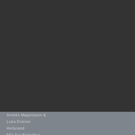
Dann haben wir genau das richtige fuer dich.
Wir starten den Tag mit einer dynamischen Yogaeinheit
die dir u.a dabei helfen wird, dein Körpergefuehl und
deinen Sitz auf dem Pferd zu verbessern – egal ob du
bereits Reiterfahrung hast oder nicht. Zudem
kombinieren wir diesen Start in den Tag mit schönen
Ritten und Ausflügen.
Natürlich wird die Gruppe beim Reiten auf
unterschiedliche Können aufgeteilt.
Andrés Magnússon &
Luka Dreiner
Helluland
551 Sauðárkrókur