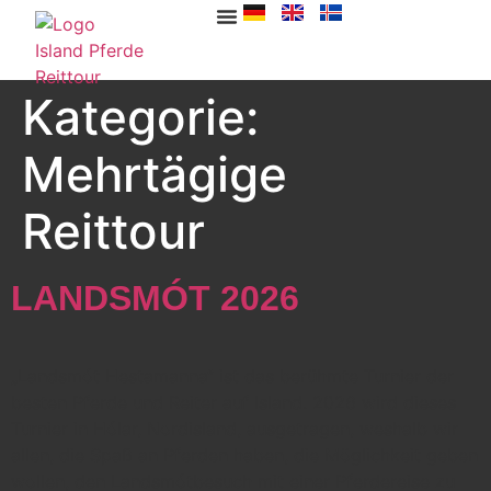
Kategorie:
Mehrtägige
Reittour
LANDSMÓT 2026
„Landsmót Hestamanna“ ist das berühmte Turnier der
besten Pferde und Reiter auf Island. 2026 wird dieses
Turnier in Hólar, Nordisland, ausgetragen, weshalb wir
allen, die Spaß an Pferden haben, die Möglichkeit geben
wollen, den Landsmótbesuch mit einer Pferdereise zu