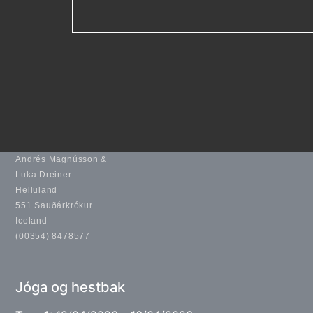
Andrés Magnússon &
Luka Dreiner
Helluland
551 Sauðárkrókur
Iceland
(00354) 8478577
Jóga og hestbak