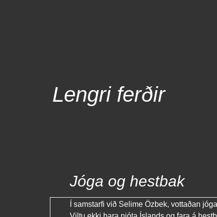
Lengri ferðir
Jóga og hestbak
Í samstarfi við Selime Özbek, vottaðan jó
Viltu ekki bara njóta Íslands og fara á hest